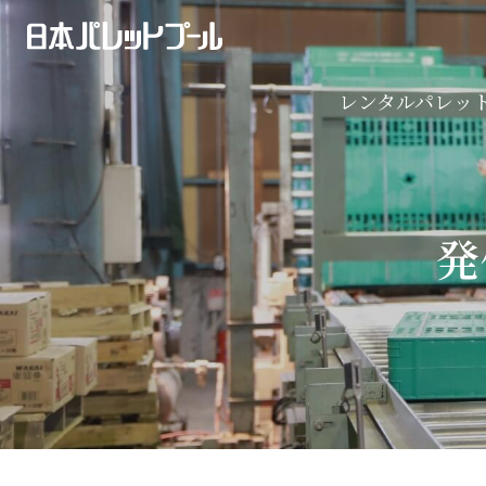
導入事例
プラスチック製パレット
2024年問題特集
ネスティングラック
レンタルパレッ
発信機（位置情報サービス）
レンタルパレットの仕組み
導入事例
プラスチック製パレット
発
パレット
2024年問題特集
ネスティングラック
ボード・ボックス
発信機（位置情報サービス）
パレット
ボード・ボックス