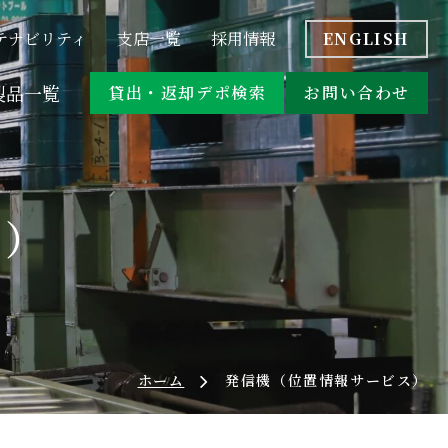
&A
位置情報サービス付きパレット
テナビリティ
支店一覧
採用情報
ENGLISH
アシストスーツ
製品一覧
貸出・返却デポ検索
お問い合わせ
コスト比較
&A
位置情報サービス付きパレット
ス）
オリコン・台車
アシストスーツ
環境対応商品
ホーム
発信機（位置情報サービス）
オリコン・台車
環境対応商品