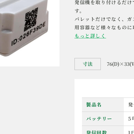
発信機を取り付けるだけ
す。
パレットだけでなく、ガ
用容器など様々なものに
もっと詳しく
寸法
76(D)×33
製品名
発
バッテリー
5
発信回数
1