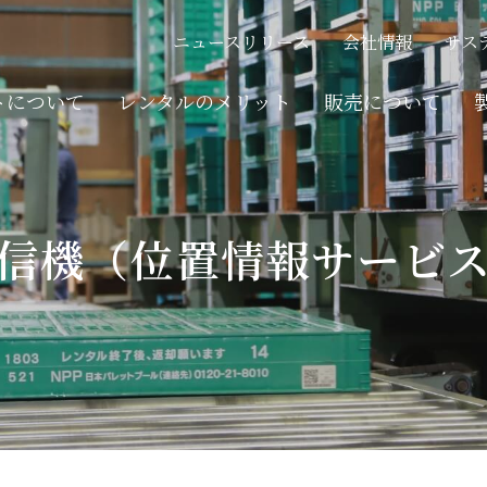
フクLOW
Q
木製パレット
ニュースリリース
会社情報
サス
フォールド・デッキ
トについて
レンタルのメリット
販売について
その他商品
レンタルまでの流れ
フクLOW
Q
木製パレット
信機（位置情報サービ
ネスティングラック
フォールド・デッキ
その他
その他商品
ネスティングラック
その他