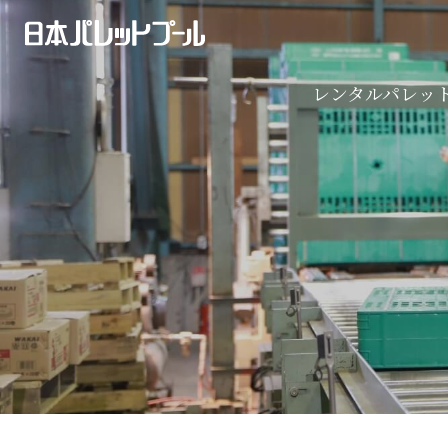
導入事例
プラスチック製パレット
2024年問題特集
ネスティングラック
レンタルパレッ
発信機（位置情報サービス）
レンタルパレットの仕組み
導入事例
プラスチック製パレット
パレット
2024年問題特集
ネスティングラック
ボード・ボックス
発信機（位置情報サービス）
パレット
ボード・ボックス