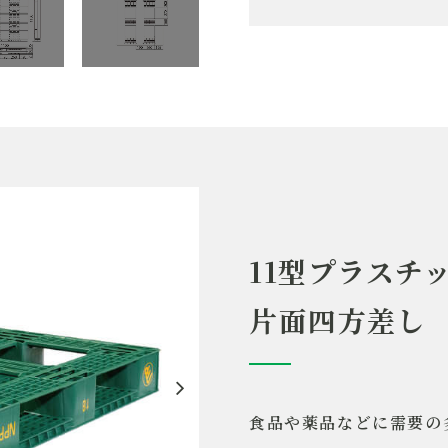
1
製品名
片
規格
I
用途
一
仕様
11型プラスチ
片面四方差し
重量
2
動荷重
1
静荷重
4
食品や薬品などに需要の