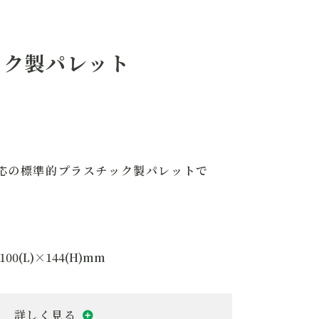
自動ラック倉庫対応
両面タイプ
二方差し
ック製パレット
4kg
000kg
000kg
応の標準的プラスチック製パレットで
滑り止めテープ上面4本 下面4本
グロメット 上面8個 下面8個
100(L)×144(H)mm