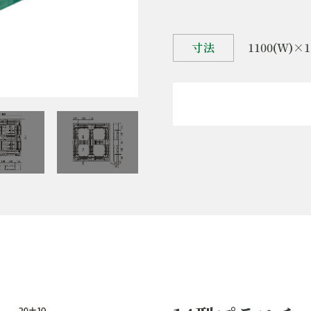
寸法
1100(W)×1
備考
1
製品名
片
規格
JI
仕様
重量
1