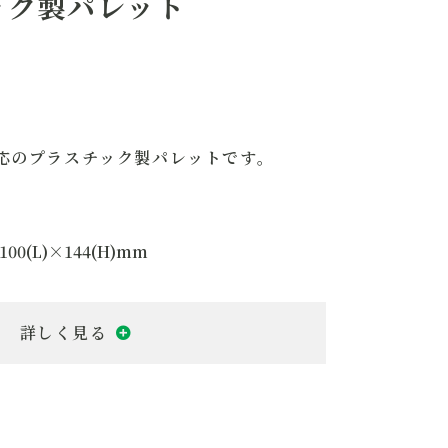
ック製パレット
000kg
000kg
フォークの爪の接触面と積載物の接
触面に滑り止めあり
グロメット 上面12個
応のプラスチック製パレットです。
100(L)×144(H)mm
4型プラスチック製パレット
面二方差し