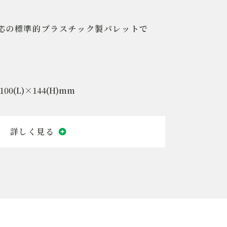
応の標準的プラスチック製パレットで
100(L)×144(H)mm
1型プラスチック製パレット
面二方差し
S
貫輸送 個体管理