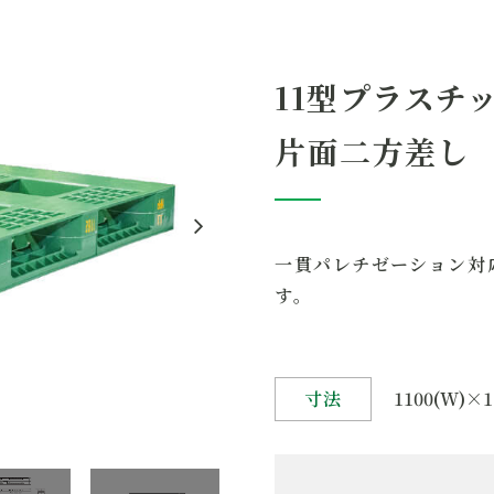
仕様
11型プラスチ
重量
2
片面二方差し
動荷重
1
静荷重
4
一貫パレチゼーション対
備考
す。
寸法
1100(W)×1