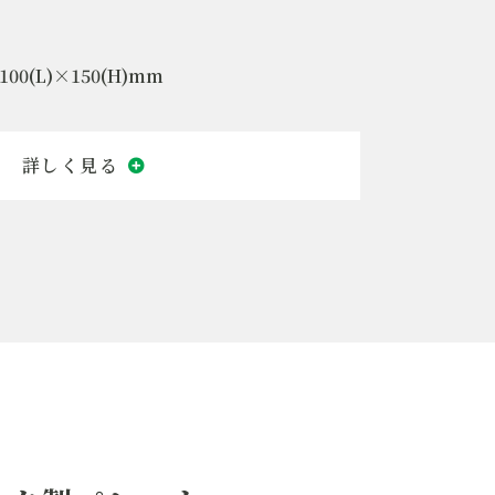
フォークの爪の接触面と積載物の接
触面に滑り止めあり
100(L)×150(H)mm
滑り止めテープ上面6本、グロメッ
ト上面8個
荷傷み低減(裏面)形状
1型プラスチック製パレット
面四方差し
S
ハンドリフト対応
片面タイプ
四方差し
5kg