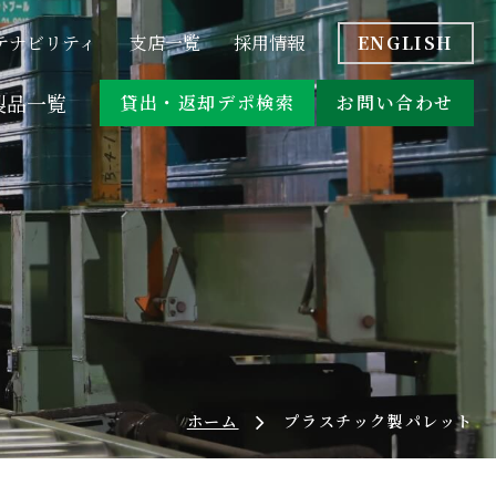
&A
位置情報サービス付きパレット
テナビリティ
支店一覧
採用情報
ENGLISH
アシストスーツ
製品一覧
貸出・返却デポ検索
お問い合わせ
コスト比較
&A
位置情報サービス付きパレット
ト
オリコン・台車
アシストスーツ
環境対応商品
ホーム
プラスチック製パレット
オリコン・台車
環境対応商品