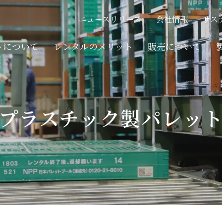
フクLOW
Q
木製パレット
ニュースリリース
会社情報
サス
フォールド・デッキ
トについて
レンタルのメリット
販売について
その他商品
レンタルまでの流れ
フクLOW
Q
木製パレット
プラスチック製パレッ
ネスティングラック
フォールド・デッキ
その他
その他商品
ネスティングラック
その他