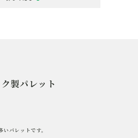
1型プラスチック製パレット
面二方差し
SO
貫輸送 個体管理
自動ラック倉庫対応
ハンドリフト対応
ック製パレット
片面タイプ
二方差し
0kg
000kg
000kg
多いパレットです。