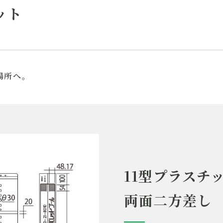
ット
場所へ。
11型プラスチ
両面二方差し