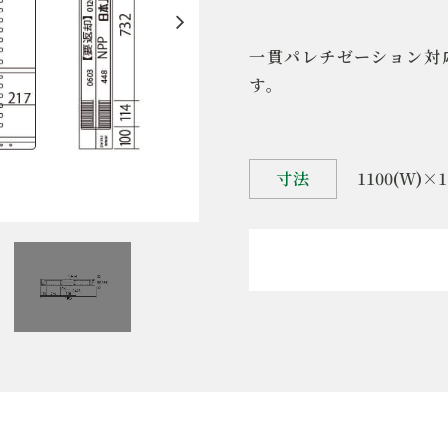
一貫パレチゼーション対
す。
寸法
1100(W)×1
1
製品名
両
規格
JI
用途
一