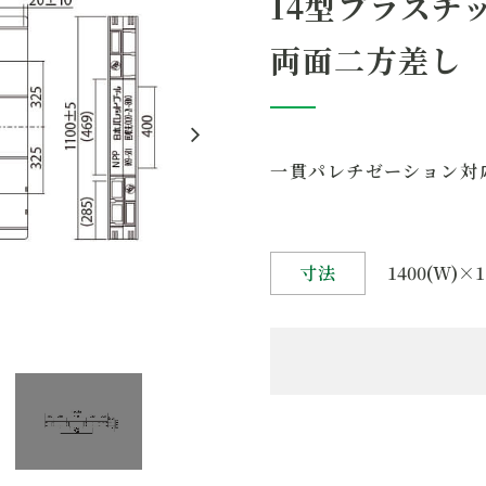
14型プラスチ
動荷重
1
両面二方差し
静荷重
4
備考
一貫パレチゼーション対
寸法
1400(W)×1
1
製品名
両