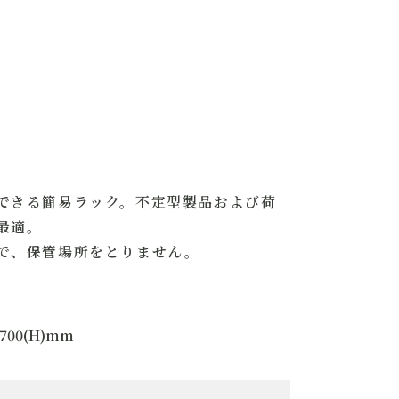
30(W)×366(L)×95(H)mm
kg
0L
5kg
折りたたみコンテナ（50シリーズ）
できる簡易ラック。不定型製品および荷
との嵌合が可能です
最適。
で、保管場所をとりません。
11型パレットに6個積載可
1700(H)mm