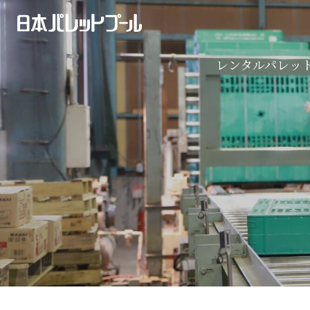
導入事例
プラスチック製パレット
2024年問題特集
ネスティングラック
レンタルパレッ
発信機（位置情報サービス）
レンタルパレットの仕組み
導入事例
プラスチック製パレット
パレット
2024年問題特集
ネスティングラック
ボード・ボックス
発信機（位置情報サービス）
パレット
ボード・ボックス