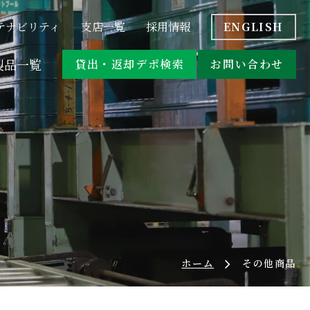
&A
位置情報サービス付きパレット
テナビリティ
支店一覧
採用情報
ENGLISH
アシストスーツ
製品一覧
貸出・返却デポ検索
お問い合わせ
コスト比較
&A
位置情報サービス付きパレット
オリコン・台車
アシストスーツ
環境対応商品
ホーム
その他商品
オリコン・台車
環境対応商品