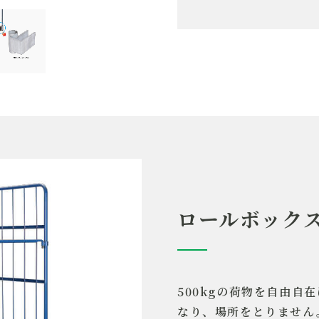
製品名
サ
重量
3
耐荷重
2
仕様
3
組合せ製品
1
ロールボック
500kgの荷物を自由自
なり、場所をとりません