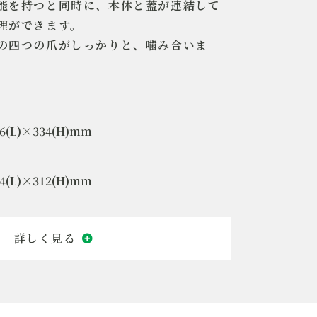
能を持つと同時に、本体と蓋が連結して
理ができます。
の四つの爪がしっかりと、噛み合いま
6(L)×334(H)mm
4(L)×312(H)mm
りたたみコンテナ
92(W)×334(L)×305(H)mm