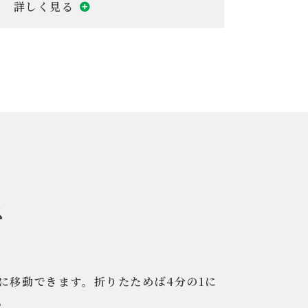
ポーター
5kg
ｔ
段積み（高積み）可
1型、12型パレットに使用できます
ス
在に移動できます。折りたためば4分の1に
。