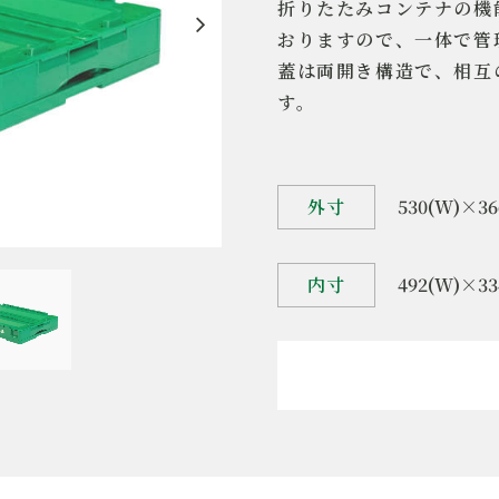
折りたたみコンテナの機
おりますので、一体で管
蓋は両開き構造で、相互
す。
外寸
530(W)×36
内寸
492(W)×33
製品名
折
有効内寸
4