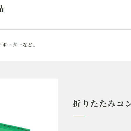
品
サポーターなど。
折りたたみコ