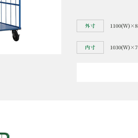
外寸
1100(W)×8
内寸
1030(W)×7
製品名
ロ
重量
5