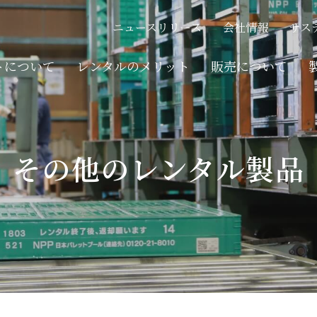
フクLOW
Q
木製パレット
ニュースリリース
会社情報
サス
フォールド・デッキ
トについて
レンタルのメリット
販売について
その他商品
レンタルまでの流れ
フクLOW
Q
木製パレット
その他のレンタル製品
ネスティングラック
フォールド・デッキ
その他
その他商品
ネスティングラック
その他