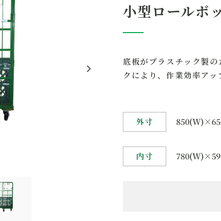
小型ロールボ
底板がプラスチック製の
クにより、作業効率アッ
外寸
850(W)×65
内寸
780(W)×59