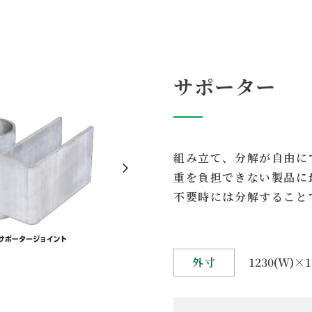
折りたたみ時
5
重量
3
サポーター
容量
5
耐荷重
1
組み立て、分解が自由に
重を負担できない製品に
組合せ製品
不要時には分解すること
外寸
1230(W)×