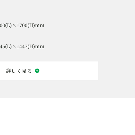
00(L)×1700(H)mm
45(L)×1447(H)mm
ールボックス
1kg