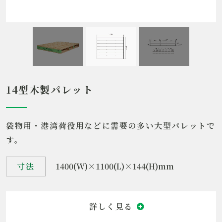
39kg
動荷重
1000kg
静荷重
14型木製パレット
4000kg
袋物用・港湾荷役用などに需要の多い大型パレットで
す。
寸法
1400(W)×1100(L)×144(H)mm