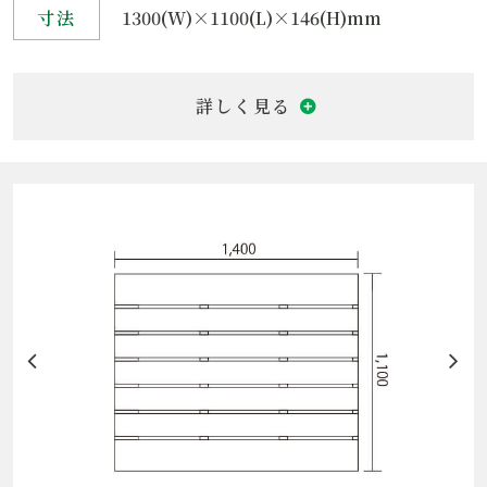
寸法
1300(W)×1100(L)×146(H)mm
組合せ製品
サポーター
製品名
13型木製パレット
規格
JIS
仕様
二方差し
重量