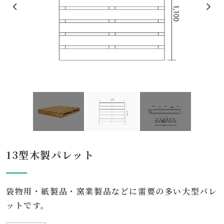
用途
一貫輸送
仕様
両面タイプ
片面タイプ
二方差し
重量
33kg
動荷重
13型木製パレット
1000kg
袋物用・紙製品・窯業製品などに需要の多い大型パレ
静荷重
ットです。
4000kg